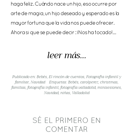
haga feliz. Cuándo nace un hijo, eso ocurre por
arte de magia, un hijo deseado y esperado es la
mayor fortuna que la vida nos puede ofrecer.
Ahora si que se puede decir : ¡Nos ha tocado!…
leer más...
Publicado en:
Bebés
,
El rincón de cuentos
,
Fotografia infantil y
familiar
,
Navidad
Etiquetas:
Bebés
,
carolperez
,
christmas
,
familias
,
fotografía infantil
,
fotografía valladolid
,
minisesiones
,
Navidad
,
niñas
,
Valladolid
SÉ EL PRIMERO EN
COMENTAR