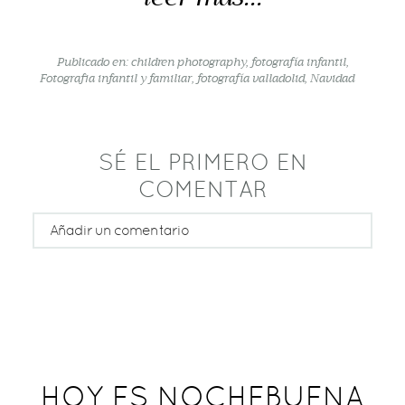
Publicado en:
children photography
,
fotografía infantil
,
Fotografia infantil y familiar
,
fotografía valladolid
,
Navidad
SÉ EL PRIMERO EN
COMENTAR
Añadir un comentario
Tu email nunca será publicado o compartido
Rellene todos los campos *
HOY ES NOCHEBUENA