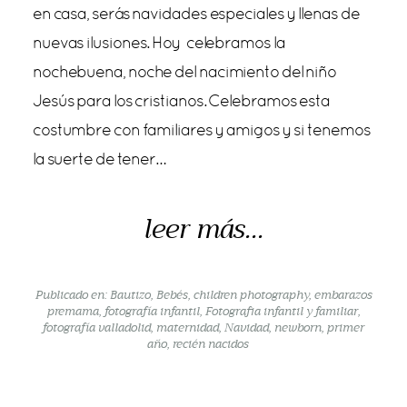
en casa, serás navidades especiales y llenas de
nuevas ilusiones. Hoy celebramos la
nochebuena, noche del nacimiento del niño
Jesús para los cristianos. Celebramos esta
costumbre con familiares y amigos y si tenemos
la suerte de tener…
leer más...
Publicado en:
Bautizo
,
Bebés
,
children photography
,
embarazos
premama
,
fotografía infantil
,
Fotografia infantil y familiar
,
fotografía valladolid
,
maternidad
,
Navidad
,
newborn
,
primer
año
,
recién nacidos