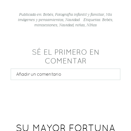
Publicado en:
Bebés
,
Fotografia infantil y familiar
,
Mis
imágenes y pensamientos
,
Navidad
Etiquetas:
Bebés
,
minisesiones
,
Navidad
,
niñas
,
NIños
SÉ EL PRIMERO EN
COMENTAR
Añadir un comentario
Tu email nunca será publicado o compartido
Rellene todos los campos *
SU MAYOR FORTUNA