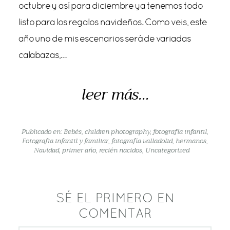
octubre y así para diciembre ya tenemos todo
listo para los regalos navideños. Como veis, este
año uno de mis escenarios será de variadas
calabazas,…
leer más...
Publicado en:
Bebés
,
children photography
,
fotografía infantil
,
Fotografia infantil y familiar
,
fotografía valladolid
,
hermanos
,
Navidad
,
primer año
,
recién nacidos
,
Uncategorized
SÉ EL PRIMERO EN
COMENTAR