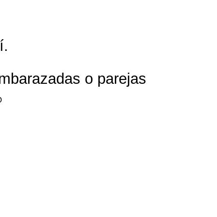
í.
 embarazadas o parejas
O