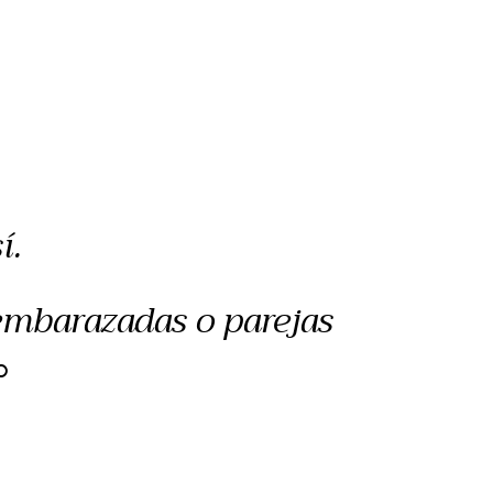
í.
 embarazadas o parejas
O