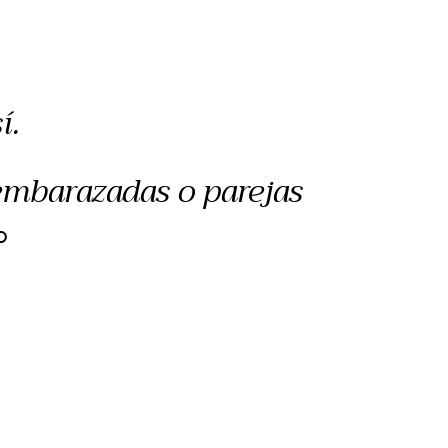
í.
 embarazadas o parejas
O