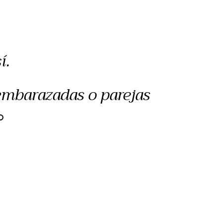
í.
 embarazadas o parejas
O