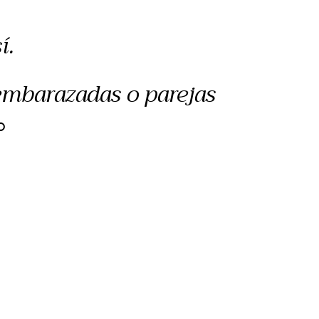
í.
 embarazadas o parejas
O