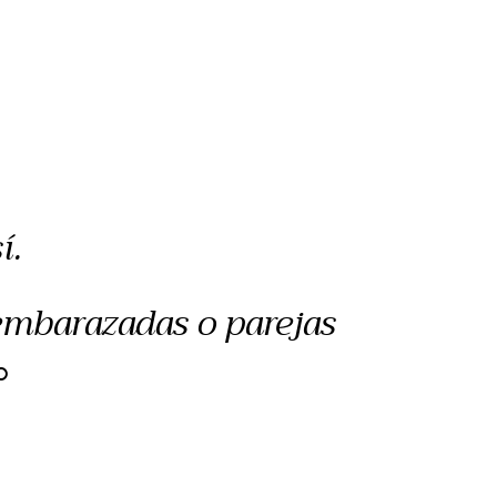
í.
 embarazadas o parejas
O