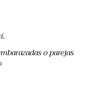
í.
 embarazadas o parejas
O