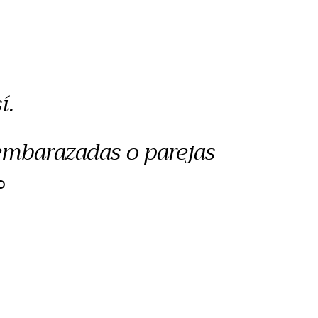
í.
 embarazadas o parejas
O