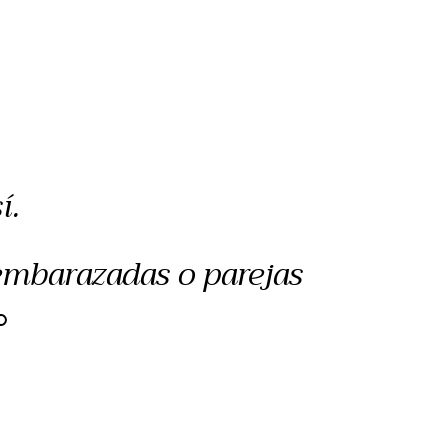
í.
 embarazadas o parejas
O