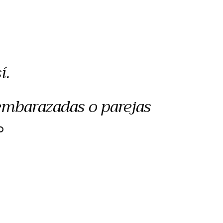
í.
 embarazadas o parejas
O