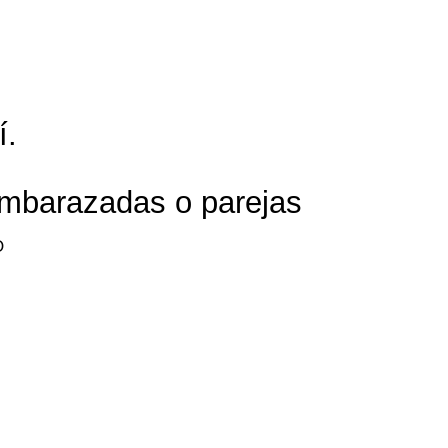
í.
 embarazadas o parejas
O