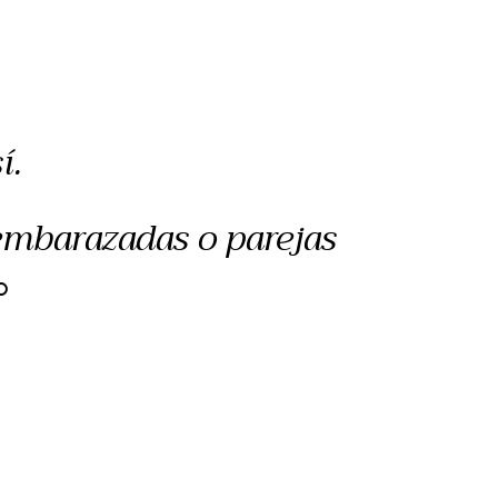
í.
 embarazadas o parejas
O